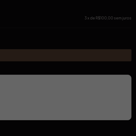
3
x de
R$100,00
sem juros