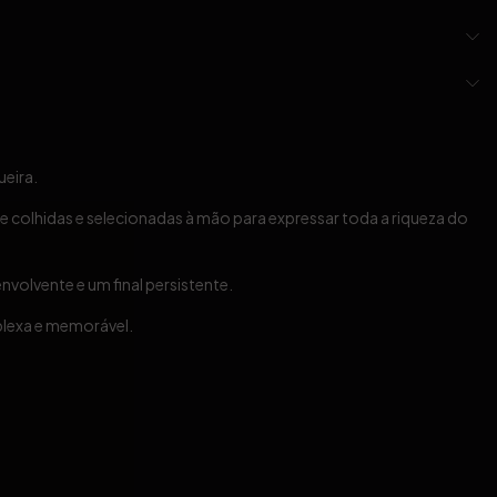
ueira.
colhidas e selecionadas à mão para expressar toda a riqueza do
nvolvente e um final persistente.
plexa e memorável.