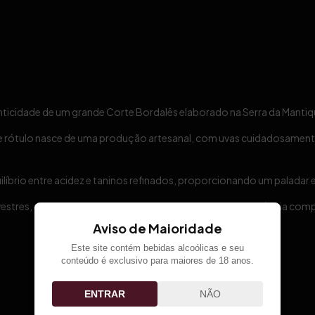
enticidade de um grande Corte Bordalês elaborado na Serra da Mantiq
 rótulo nasce de uma produção artesanal, com uvas cuidadosamente 
líbrio entre acidez e taninos refinados, proporcionando um paladar e
vestres, especiarias, coco e castanhas, criando uma experiência com
Aviso de Maioridade
Este site contém bebidas alcoólicas e seu
conteúdo é exclusivo para maiores de 18 anos.
ENTRAR
NÃO