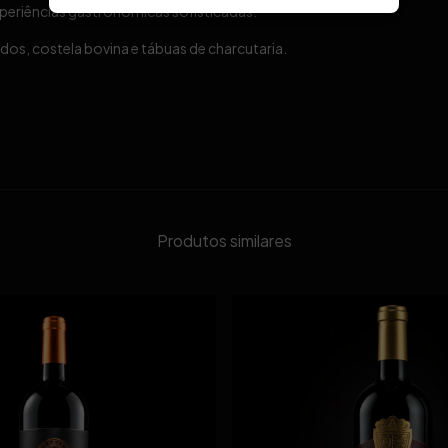
periências gastronômicas sofisticadas.
s, costela bovina e tábuas de charcutaria.
Produtos similares