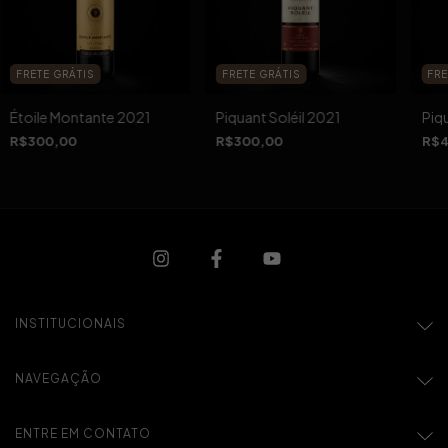
FRETE GRÁTIS
FRETE GRÁTIS
FRE
Étoile Montante 2021
Piquant Soléil 2021
Piqu
R$300,00
R$300,00
R$4
INSTITUCIONAIS
NAVEGAÇÃO
ENTRE EM CONTATO