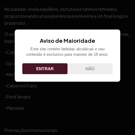
No paladar, revela equilíbrio, estrutura e taninos refinados,
proporcionando uma experiência envolvente e um final longo e
prazeroso.
O vinho São Bernardo é um blend sofisticado de seis uvas tintas,
Aviso de Maioridade
inspirado nos grandes cortes franceses. Ele leva:
Este site contém bebidas alcoólicas e seu
-Cabernet Sauvignon
conteúdo é exclusivo para maiores de 18 anos.
-Syrah
ENTRAR
NÃO
-Merlot
-Cabernet Franc
-Petit Verdot
-Marselan
Premiações Internacionais: