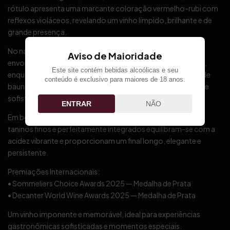
rótulo apresenta uma marcante coloração vermelho-rubi com
reflexos violáceos, revelando um vinho límpido, brilhante e de
grande presença.
No nariz, o protagonismo do Malbec entrega aromas
Aviso de Maioridade
envolventes de violetas, ameixas maduras e amoras negras,
Este site contém bebidas alcoólicas e seu
enquanto o amadurecimento acrescenta delicadas notas de
conteúdo é exclusivo para maiores de 18 anos.
baunilha, cacau e especiarias doces, criando profundidade e
sofisticação aromática.
ENTRAR
NÃO
Em boca, mostra estrutura refinada e textura sedosa. Seus
taninos finos e perfeitamente integrados equilibram-se com a
acidez vibrante e proporcionam um final longo, elegante e
persistente.
Premiações Internacionais:
• Sommeliers Choice Awards 2025 — Medalha de Prata
• Decanter World Wine Awards 2025 — Medalha de Prata
Um vinho imponente e memorável, ideal para experiências
gastronômicas sofisticadas e momentos especiais.